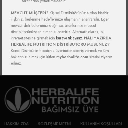
tarafından yönetilmektedir:
HERBALIFE ÜRÜNLERI
MEVCUT MÜŞTERİ?
Kişisel Distribütörünüzle olan birebir
Herbalife Formül 1 Shake Nedir?
ilişkiniz, beslenme hedeflerinize ulaşmanın anahtarıdır. Eğer
mevcut distribütörünüz değil ise, ürünlerinizi mevcut
0
Herbalfitsepetim
distribütörünüzden almanızı öneririz. Alternatif olarak, bu
Herbalife Formül 1 Shake nedir? Besin ve bitkisel ürünlerden elde
internet sitesine girmek için
buraya tıklayınız
.
HALİHAZIRDA
edilen yüksek kalitede protein içeren sağlıklı bir içecektir. Bir...
HERBALIFE NUTRITION DİSTRİBÜTÖRÜ MÜSÜNÜZ?
Kendi Distribütör hesabınız üzerinden sipariş vermek ve tüm
DEVAMINI OKU
haklarınızı almak için lütfen
myherbalife.com
sitesini ziyaret
ediniz.
HAKKIMIZDA
SÖZLEŞME METNI
KULLANIM KOŞULLARI