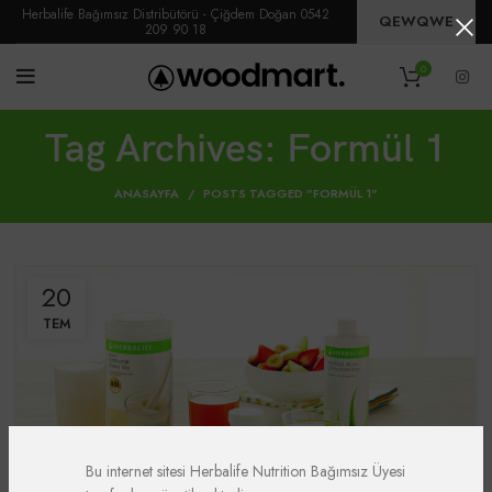
Herbalife Bağımsız Distribütörü - Çiğdem Doğan 0542
QEWQWE
209 90 18
0
Tag Archives: Formül 1
ANASAYFA
POSTS TAGGED "FORMÜL 1"
20
TEM
Bu internet sitesi Herbalife Nutrition Bağımsız Üyesi